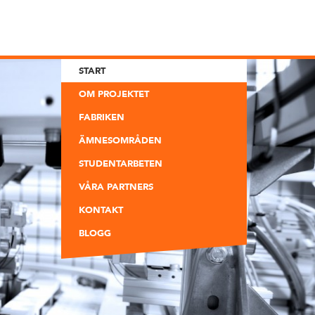
START
OM PROJEKTET
FABRIKEN
ÄMNESOMRÅDEN
STUDENTARBETEN
VÅRA PARTNERS
KONTAKT
BLOGG