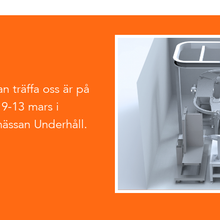
n träffa oss är på
9-13 mars i
ssan Underhåll.