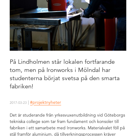
På Lindholmen står lokalen fortfarande
tom, men på Ironworks i Mölndal har
studenterna börjat svetsa på den smarta
fabriken!
|
#projektnyheter
2017-03-23
Det är studerande från yrkesvuxenutbildning vid Göteborgs
tekniska college som tar fram fundament och konsoler till
fabriken i ett samarbete med Ironworks. Materialvalet föll på
stål framför aluminium, då tillverkningsprocessen kräver