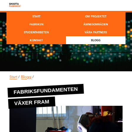
START
OM PROJEKTET
FABRIKEN
ÄMNESOMRÅDEN
STUDENTARBETEN
VÅRA PARTNERS
KONTAKT
BLOGG
Start
/
Blogg
/
FABRIKSFUNDAMENTEN
VÄXER FRAM