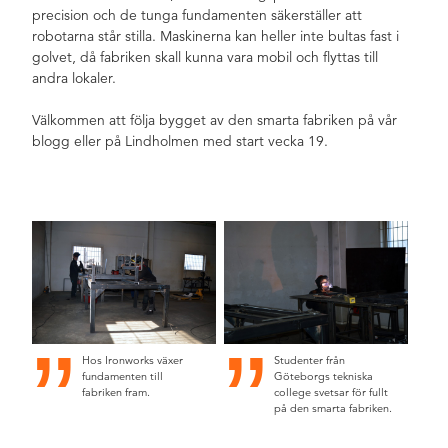
precision och de tunga fundamenten säkerställer att
robotarna står stilla. Maskinerna kan heller inte bultas fast i
golvet, då fabriken skall kunna vara mobil och flyttas till
andra lokaler.
Välkommen att följa bygget av den smarta fabriken på vår
blogg eller på Lindholmen med start vecka 19.
Hos Ironworks växer
Studenter från
fundamenten till
Göteborgs tekniska
fabriken fram.
college svetsar för fullt
på den smarta fabriken.