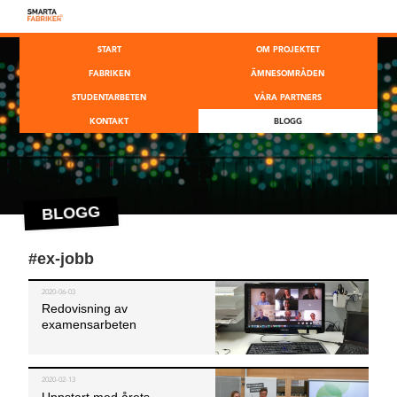
START
OM PROJEKTET
FABRIKEN
ÄMNESOMRÅDEN
STUDENTARBETEN
VÅRA PARTNERS
KONTAKT
BLOGG
BLOGG
#ex-jobb
2020-06-03
Redovisning av
examensarbeten
2020-02-13
Uppstart med årets