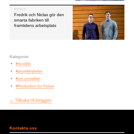
2017-06-15
Fredrik och Niclas gör den
smarta
fabriken till
framtidens arbetsplats
Kategorier
#ex-jobb
#projektnyheter
#om projektet
#Production for Future
← Tillbaka till bloggen
Kontakta oss