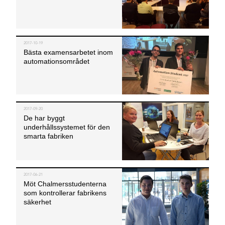
2017-10-19
Bästa examensarbetet
inom
automationsområdet
2017-09-20
De har byggt
underhållssystemet
för den
smarta fabriken
2017-06-21
Möt Chalmersstudenterna
som
kontrollerar fabrikens
säkerhet