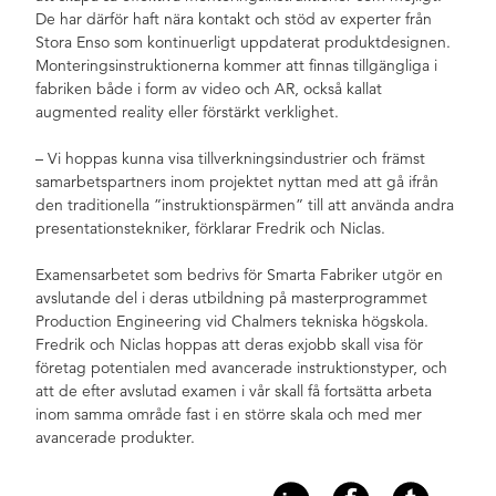
De har därför haft nära kontakt och stöd av experter från
Stora Enso som kontinuerligt uppdaterat produktdesignen.
Monteringsinstruktionerna kommer att finnas tillgängliga i
fabriken både i form av video och AR, också kallat
augmented reality eller förstärkt verklighet.
– Vi hoppas kunna visa tillverkningsindustrier och främst
samarbetspartners inom projektet nyttan med att gå ifrån
den traditionella ”instruktionspärmen” till att använda andra
presentationstekniker, förklarar Fredrik och Niclas.
Examensarbetet som bedrivs för Smarta Fabriker utgör en
avslutande del i deras utbildning på masterprogrammet
Production Engineering vid Chalmers tekniska högskola.
Fredrik och Niclas hoppas att deras exjobb skall visa för
företag potentialen med avancerade instruktionstyper, och
att de efter avslutad examen i vår skall få fortsätta arbeta
inom samma område fast i en större skala och med mer
avancerade produkter.