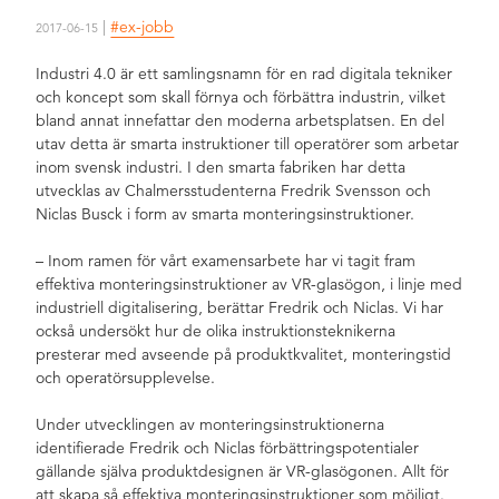
|
#ex-jobb
2017-06-15
Industri 4.0 är ett samlingsnamn för en rad digitala tekniker
och koncept som skall förnya och förbättra industrin, vilket
bland annat innefattar den moderna arbetsplatsen. En del
utav detta är smarta instruktioner till operatörer som arbetar
inom svensk industri. I den smarta fabriken har detta
utvecklas av Chalmersstudenterna Fredrik Svensson och
Niclas Busck i form av smarta monteringsinstruktioner.
– Inom ramen för vårt examensarbete har vi tagit fram
effektiva monteringsinstruktioner av VR-glasögon, i linje med
industriell digitalisering, berättar Fredrik och Niclas. Vi har
också undersökt hur de olika instruktionsteknikerna
presterar med avseende på produktkvalitet, monteringstid
och operatörsupplevelse.
Under utvecklingen av monteringsinstruktionerna
identifierade Fredrik och Niclas förbättringspotentialer
gällande själva produktdesignen är VR-glasögonen. Allt för
att skapa så effektiva monteringsinstruktioner som möjligt.