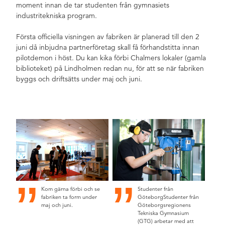
moment innan de tar studenten från gymnasiets
industritekniska program.
Första officiella visningen av fabriken är planerad till den 2
juni då inbjudna partnerföretag skall få förhandstitta innan
pilotdemon i höst. Du kan kika förbi Chalmers lokaler (gamla
biblioteket) på Lindholmen redan nu, för att se när fabriken
byggs och driftsätts under maj och juni.
Kom gärna förbi och se
Studenter från
fabriken ta form under
GöteborgStudenter från
maj och juni.
Göteborgsregionens
Tekniska Gymnasium
(GTG) arbetar med att