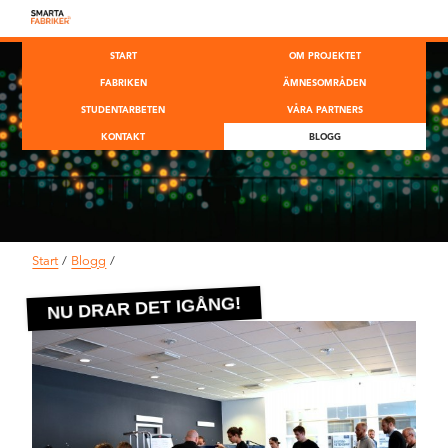
START
OM PROJEKTET
FABRIKEN
ÄMNESOMRÅDEN
STUDENTARBETEN
VÅRA PARTNERS
KONTAKT
BLOGG
Start
/
Blogg
/
NU DRAR DET IGÅNG!